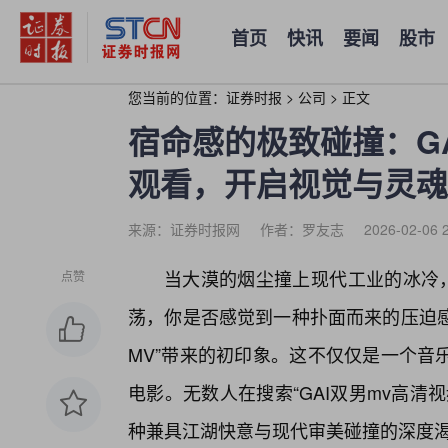
首页
快讯
要闻
股市
您当前的位置：
证券时报
>
公司
>
正文
宿命感的极致碰撞：G
观看，开启视觉与灵魂
来源：证券时报网
作者：罗友志
2026-02-06 
当大漠的烟尘撞上现代工业的冰冷，
点赞
荡，你是否感觉到一种扑面而来的压迫感
MV”带来的初印象。这不仅仅是一个音
电影。无数人在搜索“GAI双男mv高
种兼具江湖快意与现代审美碰撞的深度