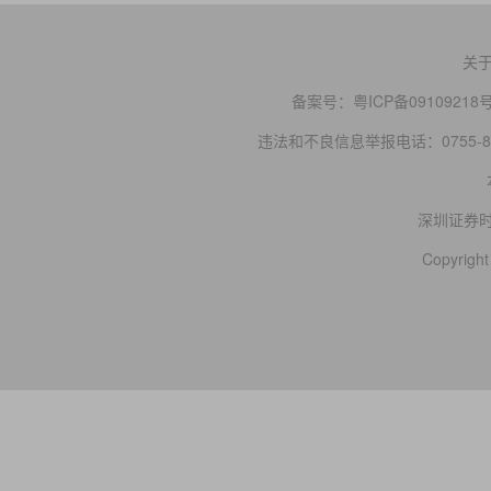
关
备案号：
粤ICP备09109218
违法和不良信息举报电话：0755-83
深圳证券
Copyright