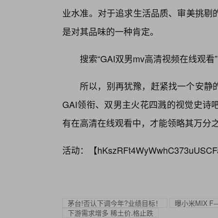
业水准。对于追求生活品质、审美挑剔
是对其品味的一种肯定。
搜索“GAI双男mv高清视频在线观
所以，别再犹豫，赶紧找一个安静
GAI领衔、双男主火花四溅的视觉史诗
有在高清在线观看中，才能领略其万分
活动：【
hKszRFt4WyWwhC373uUSCF
茅台!否认下调今年?业绩目标！
曝小米MIX F
下游需求增多 稀土价.格止跌