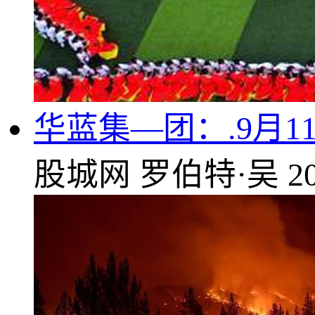
华蓝集—团：.9月1
股城网
罗伯特·吴
2