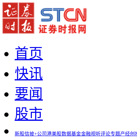
首页
快讯
要闻
股市
新股
信披+
公司
港美股
数据
基金
金融
视听
评论
专题
产经
创