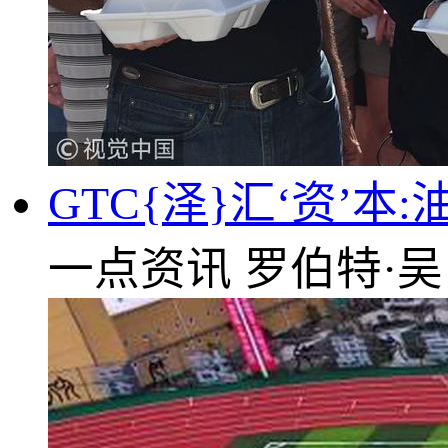
GTC{泽}汇‘资’
一点资讯
罗伯特·吴