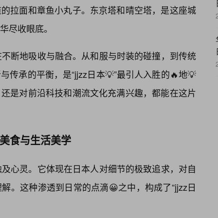
道的拉面和章鱼小丸子。东京塔和晴空塔，是这座城
华尽收眼底。
变，它在不断地吸收与融合。从和服与时装的碰撞，到传统
承的平衡，是“jjzz日本💡”最引人入胜的🔥地💡
，还是对前沿科技和潮流文化充满兴趣，都能在这片
术、美食与生活美学
髓，触及心灵。它体现在日本人对细节的极致追求，对自
。这种渗透到日常的点滴😀之中，构成了“jjzz日