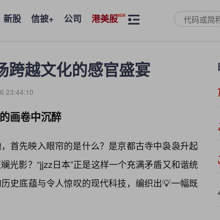
新股
信披+
公司
港美股
：一场跨越文化的感官盛宴
6 23:44:10
织的画卷中沉醉
地，首先映入眼帘的是什么？是京都古寺中袅袅升起
光影？“jjzz日本”正是这样一个充满矛盾又和谐统
历史底蕴与令人惊叹的现代科技，编织出💡一幅既