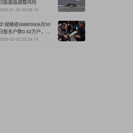
日股面临调整风险
2026-01-24 09:28:10
华:锐精密(688059)6月30
日股东户数0.52万户，较
上期增加26.97%
2026-02-02 02:54:10