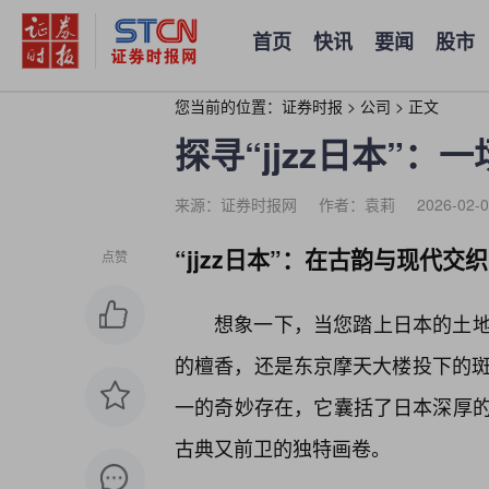
首页
快讯
要闻
股市
您当前的位置：
证券时报
>
公司
>
正文
探寻“jjzz日本”
来源：证券时报网
作者：袁莉
2026-02-0
“jjzz日本”：在古韵与现代交
点赞
想象一下，当您踏上日本的土
的檀香，还是东京摩天大楼投下的斑斓
一的奇妙存在，它囊括了日本深厚的
古典又前卫的独特画卷。