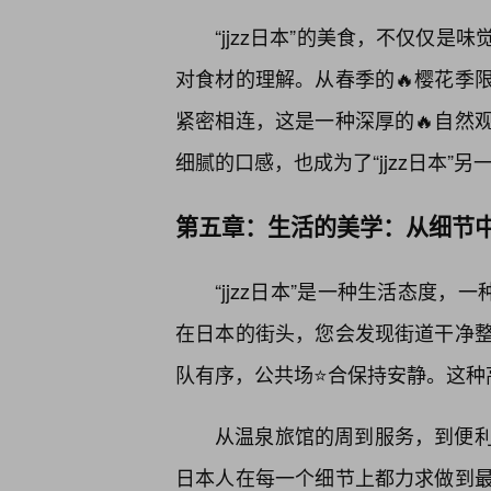
“jjzz日本”的美食，不仅仅
对食材的理解。从春季的🔥樱花季
紧密相连，这是一种深厚的🔥自然
细腻的口感，也成为了“jjzz日本”
第五章：生活的美学：从细节中感
“jjzz日本”是一种生活态度，
在日本的街头，您会发现街道干净
队有序，公共场⭐合保持安静。这种高
从温泉旅馆的周到服务，到便
日本人在每一个细节上都力求做到