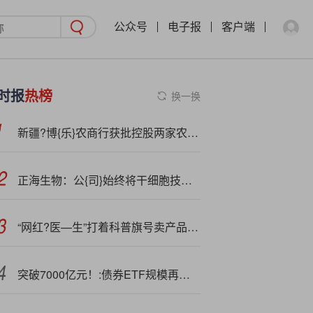
公众号
电子报
客户端
时报
热榜
换一换
新疆?博{乐}农商行获批控股两家农商行
正海生物：公{司}始终将干细胞技术的研究及应用作为重要战略布局，近年来持续开展相关研究工作
“网红?医—生”打着科普旗号卖产品，人民日报：医疗科普不能成牟利工具
突破7000亿元！:债券ETF规模再创新高