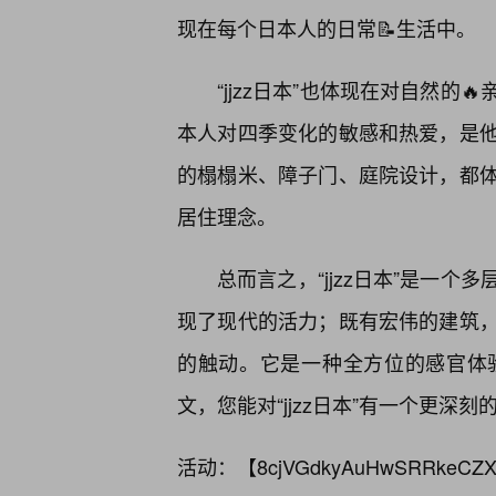
现在每个日本人的日常📝生活中。
“jjzz日本”也体现在对自然
本人对四季变化的敏感和热爱，是
的榻榻米、障子门、庭院设计，都体
居住理念。
总而言之，“jjzz日本”是一
现了现代的活力；既有宏伟的建筑
的触动。它是一种全方位的感官体
文，您能对“jjzz日本”有一个更
活动：【
8cjVGdkyAuHwSRRkeCZX