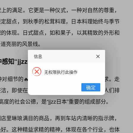
是味觉上的满足。它更是一种仪式，一种对自然的尊重，
限定甜点，到秋季的松茸料理，日本料理始终与季节
观的体现。日式甜点，如和果子，以其精致的外形和
另一道亮丽的风景线。
信息
知“jjzz日本”
无权限执行此操作
一种对细节的🔥执着，一种对“和”（和谐）的追求。走
确定
整洁，即使在人口稠密的东京，也少有垃圾。人们排
度的社会公德，是“jjzz日本”重要的组成部分。
利店里琳琅满目的商品，再到车站内清晰的指示牌，
最好。这种精益求精的精神，体现在各个行业，也体