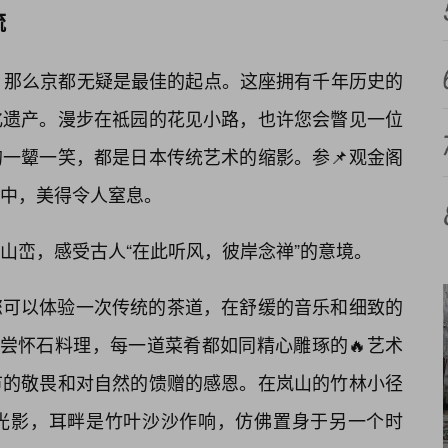
流
灵魂，那么京都无疑是最佳的起点。这座拥有千年历史的
化遗产。漫步在祗园的花见小路，也许您会瞥见一位
一颦一笑，都是日本传统艺术的缩影。参📌观金阁
中，美得令人窒息。
山峦，感受古人“在此听风，彼岸念禅”的意境。
您可以体验一次传统的茶道，在舒缓的音乐和细致的
品尝怀石料理，每一道菜肴都如同精心雕琢的🔥艺术
节的敬畏和对自然的馈赠的感恩。在岚山的竹林小径
光影，耳畔是竹叶沙沙作响，仿佛置身于另一个时