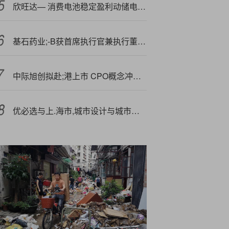
欣旺达— 消费电池稳定盈利动储电池出货量表现亮眼
基石药业;-B获首席执行官兼执行董事杨建新及高级管理层新增购买100万股
中际旭创拟赴;港上市 CPO概念冲高回落
优必选与上.海市,城市设计与城市科学重点实验室达成战略合作，共探机器人城市化新路径