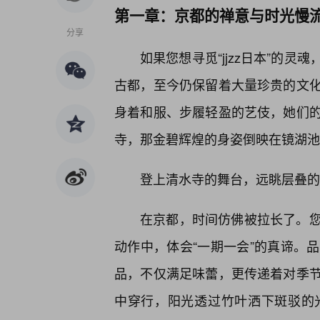
第一章：京都的禅意与时光慢
分享
如果您想寻觅“jjzz日本”的
古都，至今仍保留着大量珍贵的文
身着和服、步履轻盈的艺伎，她们的
寺，那金碧辉煌的身姿倒映在镜湖池
登上清水寺的舞台，远眺层叠的
在京都，时间仿佛被拉长了。
动作中，体会“一期一会”的真谛。
品，不仅满足味蕾，更传递着对季
中穿行，阳光透过竹叶洒下斑驳的