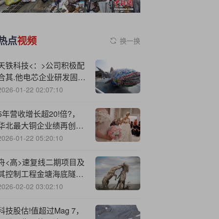
热点
视频
换一换
天铁科技<：>公司积极配
合其.他电芯企业研发固态
锂金属负极材料的送样
2026-01-22 02:07:10
5年营收增长超20!倍?，
华北最大铜企业绩再创历
史新高
2026-01-22 05:20:10
舟<高>速复线二期项目及
其控制工程金塘海底隧道
同步开建
2026-02-02 03:02:10
科技股估!值超过Mag 7，